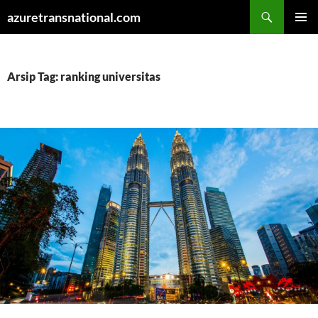
Cari
azuretransnational.com
LANGSUNG
MENU
KE
UTAMA
ISI
Arsip Tag: ranking universitas