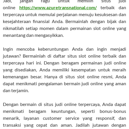
Jadi, jangan ragu untuk memilih situs judi
online
https://www.azuretransnational.com/
terbaik dan
terpercaya untuk memulai perjalanan menuju kesuksesan dan
kesejahteraan finansial Anda. Bermainlah dengan bijak dan
nikmatilah setiap momen dalam permainan slot online yang
menantang dan mengasyikkan.
Ingin mencoba keberuntungan Anda dan ingin menjadi
jutawan? Bermainlah di daftar situs slot online terbaik dan
terpercaya hari ini. Dengan beragam permainan judi online
yang disediakan, Anda memiliki kesempatan untuk meraih
kemenangan besar. Hanya di situs slot online resmi, Anda
dapat menikmati pengalaman bermain judi online yang aman
dan terjamin.
Dengan bermain di situs judi online terpercaya, Anda dapat
menikmati beragam keuntungan, seperti bonus-bonus
menarik, layanan customer service yang responsif, dan
transaksi yang cepat dan aman. Jadilah jutawan dengan