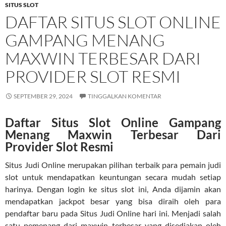
SITUS SLOT
DAFTAR SITUS SLOT ONLINE
GAMPANG MENANG
MAXWIN TERBESAR DARI
PROVIDER SLOT RESMI
SEPTEMBER 29, 2024
TINGGALKAN KOMENTAR
Daftar Situs Slot Online Gampang
Menang Maxwin Terbesar Dari
Provider Slot Resmi
Situs Judi Online merupakan pilihan terbaik para pemain judi
slot untuk mendapatkan keuntungan secara mudah setiap
harinya. Dengan login ke situs slot ini, Anda dijamin akan
mendapatkan jackpot besar yang bisa diraih oleh para
pendaftar baru pada Situs Judi Online hari ini. Menjadi salah
satu pemenang dari maxwin terbesar yang disediakan oleh