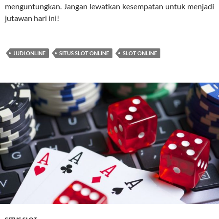
menguntungkan. Jangan lewatkan kesempatan untuk menjadi
jutawan hari ini!
JUDI ONLINE
SITUS SLOT ONLINE
SLOT ONLINE