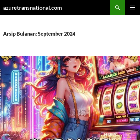
Cari
azuretransnational.com
LANGSUNG
MENU
KE
UTAMA
ISI
Arsip Bulanan: September 2024