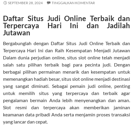
SEPTEMBER 28, 2024
TINGGALKAN KOMENTAR
Daftar Situs Judi Online Terbaik dan
Terpercaya Hari Ini dan Jadilah
Jutawan
Bergabunglah dengan Daftar Situs Judi Online Terbaik dan
Terpercaya Hari Ini dan Raih Kesempatan Menjadi Jutawan
Dalam dunia perjudian online, situs slot online telah menjadi
salah satu pilihan terbaik bagi para pecinta judi. Dengan
berbagai pilihan permainan menarik dan kesempatan untuk
memenangkan hadiah besar, situs slot online menjadi destinasi
yang sangat diminati. Sebagai pemain judi online, penting
untuk memilih situs yang terpercaya dan terbaik agar
pengalaman bermain Anda lebih menyenangkan dan aman.
Slot resmi dan terpercaya akan memberikan jaminan
keamanan data pribadi Anda serta menjamin proses transaksi
yang lancar dan cepat.