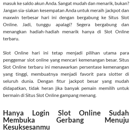
masuk ke saldo akun Anda. Sangat mudah dan menarik, bukan?
Jangan sia-siakan kesempatan Anda untuk meraih jackpot dan
maxwin terbesar hari ini dengan bergabung ke Situs Slot
Online. Jadi, tunggu apalagi? Segera bergabung dan
menangkan hadiah-hadiah menarik hanya di Slot Online
terbaru.
Slot Online hari ini tetap menjadi pilihan utama para
penggemar slot online yang mencari kemenangan besar. Situs
Slot Online terbaru ini menawarkan persentase kemenangan
yang tinggi, membuatnya menjadi favorit para slotter di
seluruh dunia. Dengan fitur jackpot besar yang mudah
didapatkan, tidak heran jika banyak pemain memilih untuk
bermain di Situs Slot Online gampang menang.
Hanya Login Slot Online Sudah
Membuka Gerbang Menuju
Kesuksesanmu