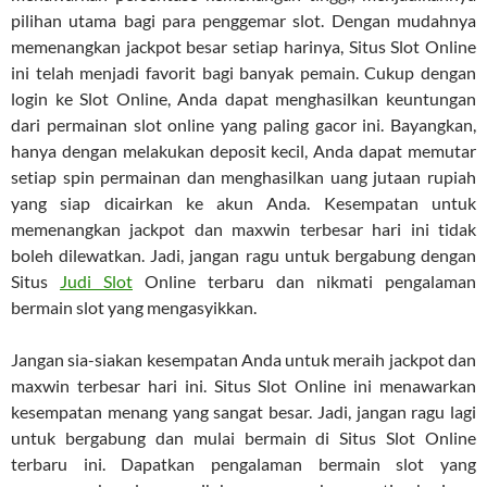
pilihan utama bagi para penggemar slot. Dengan mudahnya
memenangkan jackpot besar setiap harinya, Situs Slot Online
ini telah menjadi favorit bagi banyak pemain. Cukup dengan
login ke Slot Online, Anda dapat menghasilkan keuntungan
dari permainan slot online yang paling gacor ini. Bayangkan,
hanya dengan melakukan deposit kecil, Anda dapat memutar
setiap spin permainan dan menghasilkan uang jutaan rupiah
yang siap dicairkan ke akun Anda. Kesempatan untuk
memenangkan jackpot dan maxwin terbesar hari ini tidak
boleh dilewatkan. Jadi, jangan ragu untuk bergabung dengan
Situs
Judi Slot
Online terbaru dan nikmati pengalaman
bermain slot yang mengasyikkan.
Jangan sia-siakan kesempatan Anda untuk meraih jackpot dan
maxwin terbesar hari ini. Situs Slot Online ini menawarkan
kesempatan menang yang sangat besar. Jadi, jangan ragu lagi
untuk bergabung dan mulai bermain di Situs Slot Online
terbaru ini. Dapatkan pengalaman bermain slot yang