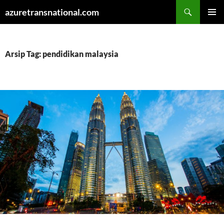
Cari
azuretransnational.com
LANGSUNG
MENU
KE
UTAMA
ISI
Arsip Tag: pendidikan malaysia