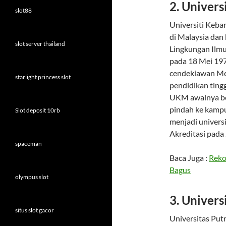
2. Univer
slot88
Universiti Keba
di Malaysia dan
slot server thailand
Lingkungan Ilmu
pada 18 Mei 197
cendekiawan Me
starlight princess slot
pendidikan ting
UKM awalnya ber
pindah ke kamp
Slot deposit 10rb
menjadi univers
Akreditasi pada
spaceman
Baca Juga :
Reko
Bagus
olympus slot
3. Univers
situs slot gacor
Universitas Putr