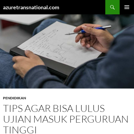
Cari
azuretransnational.com
LANGSUNG
MENU
KE
UTAMA
ISI
PENDIDIKAN
TIPS AGAR BISA LULUS
UJIAN MASUK PERGURUAN
TINGGI