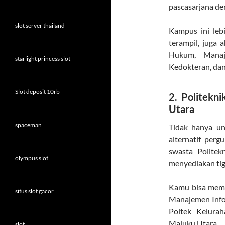
pascasarjana den
slot server thailand
Kampus ini leb
terampil, juga 
Hukum, Manaje
starlight princess slot
Kedokteran, dan
Slot deposit 10rb
2. Politekn
Utara
spaceman
Tidak hanya uni
alternatif pergu
swasta Polite
olympus slot
menyediakan tig
Kamu bisa memi
situs slot gacor
Manajemen Infor
Poltek Kelurah
Maluku Utara.
slot