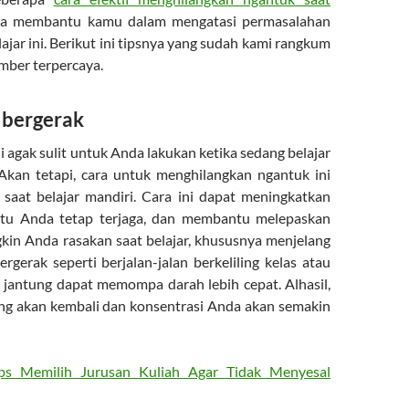
sa membantu kamu dalam mengatasi permasalahan
jar ini. Berikut ini tipsnya yang sudah kami rangkum
umber terpercaya.
u bergerak
i agak sulit untuk Anda lakukan ketika sedang belajar
 Akan tetapi, cara untuk menghilangkan ngantuk ini
saat belajar mandiri. Cara ini dapat meningkatkan
tu Anda tetap terjaga, dan membantu melepaskan
kin Anda rasakan saat belajar, khususnya menjelang
rgerak seperti berjalan-jalan berkeliling kelas atau
jantung dapat memompa darah lebih cepat. Alhasil,
ang akan kembali dan konsentrasi Anda akan semakin
ips Memilih Jurusan Kuliah Agar Tidak Menyesal