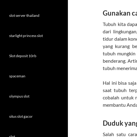
Gunakan c
slot server thailand
Tubuh kita dapa
dari lingkungan
starlight princess slot
tidur dalam kond
yang kurang be
tubuh mungkin 
Slot deposit 10rb
benderang. Arti
tubuh menerima s
spaceman
Hal ini bisa saj
saat tubuh terp
olympus slot
cobalah untuk 
membantu Anda m
situs slot gacor
Duduk yang
Salah satu car
slot