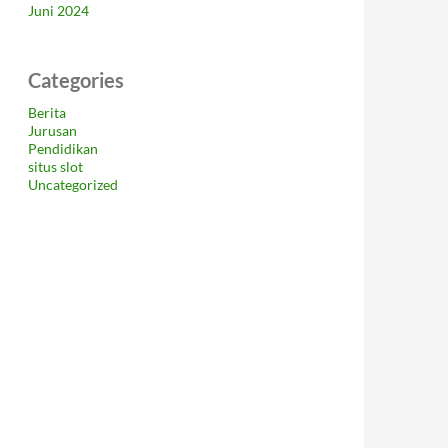
Juni 2024
Categories
Berita
Jurusan
Pendidikan
situs slot
Uncategorized