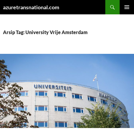
Cari
azuretransnational.com
LANGSUNG
MENU
KE
UTAMA
ISI
Arsip Tag: University Vrije Amsterdam