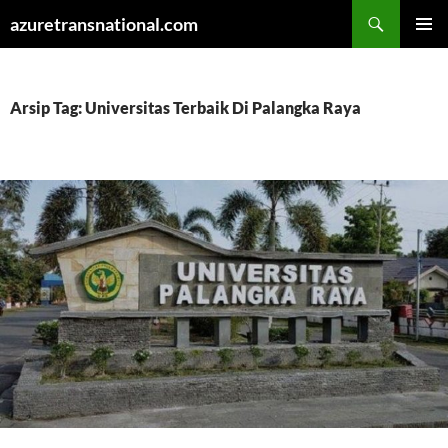
Cari
azuretransnational.com
LANGSUNG
MENU
KE
UTAMA
ISI
Arsip Tag: Universitas Terbaik Di Palangka Raya