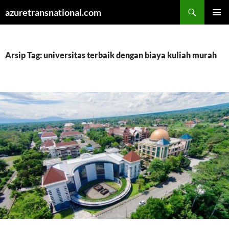
Cari
azuretransnational.com
LANGSUNG
MENU
KE
UTAMA
ISI
Arsip Tag: universitas terbaik dengan biaya kuliah murah