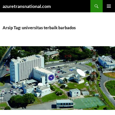
Cari
azuretransnational.com
LANGSUNG
MENU
KE
UTAMA
ISI
Arsip Tag: universitas terbaik barbados