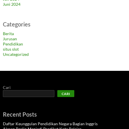
Juni 2024
Categories
Berita
Jurusan
Pendidikan
situs slot
Uncategorized
Cari
CARI
Recent Posts
Daftar Keunggulan Pendidikan Negara Bagian Inggris
Alasan Berlin Menjadi Predikat Kota Pelajar