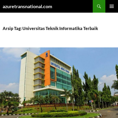
Cari
azuretransnational.com
LANGSUNG
MENU
KE
UTAMA
ISI
Arsip Tag: Universitas Teknik Informatika Terbaik