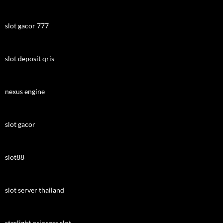
slot gacor 777
slot deposit qris
nexus engine
slot gacor
slot88
slot server thailand
starlight princess slot