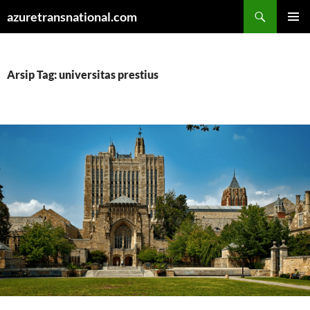
Cari
azuretransnational.com
LANGSUNG
MENU
KE
UTAMA
ISI
Arsip Tag: universitas prestius