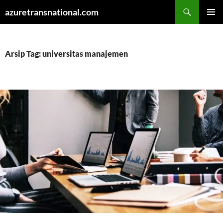
Cari
azuretransnational.com
LANGSUNG
MENU
KE
UTAMA
ISI
Arsip Tag: universitas manajemen