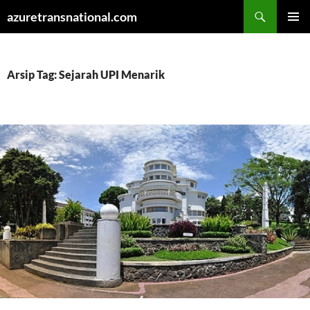
Cari
azuretransnational.com
LANGSUNG
MENU
KE
UTAMA
ISI
Arsip Tag: Sejarah UPI Menarik