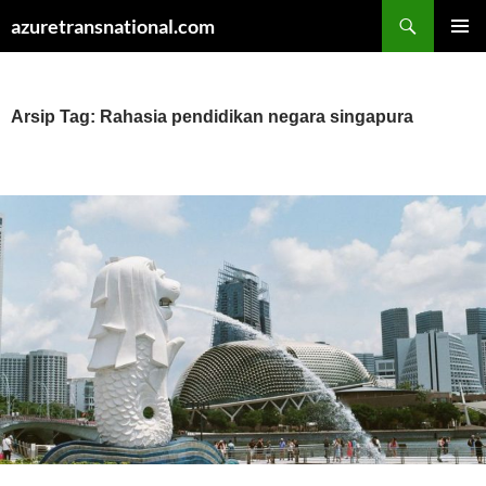
Cari
azuretransnational.com
LANGSUNG
MENU
KE
UTAMA
ISI
Arsip Tag: Rahasia pendidikan negara singapura