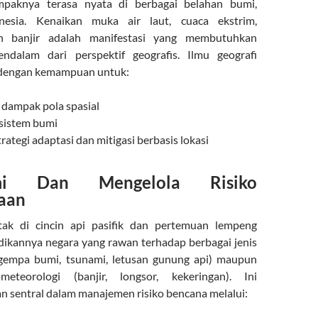
mpaknya terasa nyata di berbagai belahan bumi,
nesia. Kenaikan muka air laut, cuaca ekstrim,
an banjir adalah manifestasi yang membutuhkan
dalam dari perspektif geografis. Ilmu geografi
 dengan kemampuan untuk:
 dampak pola spasial
sistem bumi
ategi adaptasi dan mitigasi berbasis lokasi
mi Dan Mengelola Risiko
aan
etak di cincin api pasifik dan pertemuan lempeng
dikannya negara yang rawan terhadap berbagai jenis
gempa bumi, tsunami, letusan gunung api) maupun
meteorologi (banjir, longsor, kekeringan). Ini
 sentral dalam manajemen risiko bencana melalui: