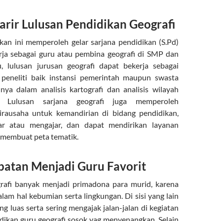
arir Lulusan Pendidikan Geografi
kan ini memperoleh gelar sarjana pendidikan (S.Pd)
rja sebagai guru atau pembina geografi di SMP dan
u, lulusan jurusan geografi dapat bekerja sebagai
 peneliti baik instansi pemerintah maupun swasta
nya dalam analisis kartografi dan analisis wilayah
. Lulusan sarjana geografi juga memperoleh
irausaha untuk kemandirian di bidang pendidikan,
ar atau mengajar, dan dapat mendirikan layanan
 membuat peta tematik.
atan Menjadi Guru Favorit
rafi banyak menjadi primadona para murid, karena
lam hal kebumian serta lingkungan. Di sisi yang lain
g luas serta sering mengajak jalan-jalan di kegiatan
dikan guru geografi sosok yag menyenangkan. Selain