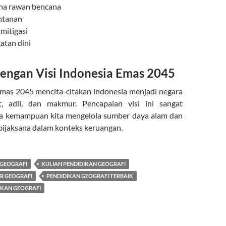
na rawan bencana
entanan
mitigasi
atan dini
engan Visi Indonesia Emas 2045
Emas 2045 mencita-citakan indonesia menjadi negara
t, adil, dan makmur. Pencapaian visi ini sangat
a kemampuan kita mengelola sumber daya alam dan
bijaksana dalam konteks keruangan.
 GEOGRAFI
KULIAH PENDIDIKAN GEOGRAFI
R GEOGRAFI
PENDIDIKAN GEOGRAFI TERBAIK
IKAN GEOGRAFI