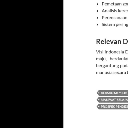
Pemetaan zo
Analisis ker
Perencanaan 
Sistem pering
Relevan D
Visi Indonesia 
maju, berdaula
bergantung pad
manusia secara 
ALASAN MEMILIH
MANFAAT BELAJA
PROSPEK PENDID