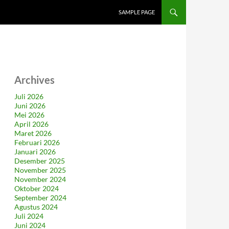
LANGSUNG KE ISI
SAMPLE PAGE
Archives
Juli 2026
Juni 2026
Mei 2026
April 2026
Maret 2026
Februari 2026
Januari 2026
Desember 2025
November 2025
November 2024
Oktober 2024
September 2024
Agustus 2024
Juli 2024
Juni 2024