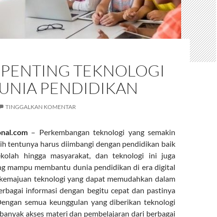
 PENTING TEKNOLOGI
DUNIA PENDIDIKAN
TINGGALKAN KOMENTAR
onal.com
– Perkembangan teknologi yang semakin
ih tentunya harus diimbangi dengan pendidikan baik
ekolah hingga masyarakat, dan teknologi ini juga
ng mampu membantu dunia pendidikan di era digital
kemajuan teknologi yang dapat memudahkan dalam
rbagai informasi dengan begitu cepat dan pastinya
 Dengan semua keunggulan yang diberikan teknologi
banyak akses materi dan pembelajaran dari berbagai