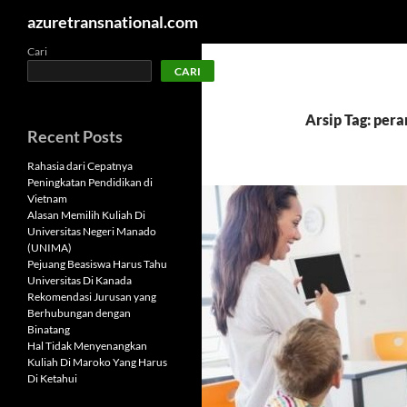
Cari
azuretransnational.com
Cari
CARI
Arsip Tag: per
Recent Posts
Rahasia dari Cepatnya
Peningkatan Pendidikan di
Vietnam
Alasan Memilih Kuliah Di
Universitas Negeri Manado
(UNIMA)
Pejuang Beasiswa Harus Tahu
Universitas Di Kanada
Rekomendasi Jurusan yang
Berhubungan dengan
Binatang
Hal Tidak Menyenangkan
Kuliah Di Maroko Yang Harus
Di Ketahui