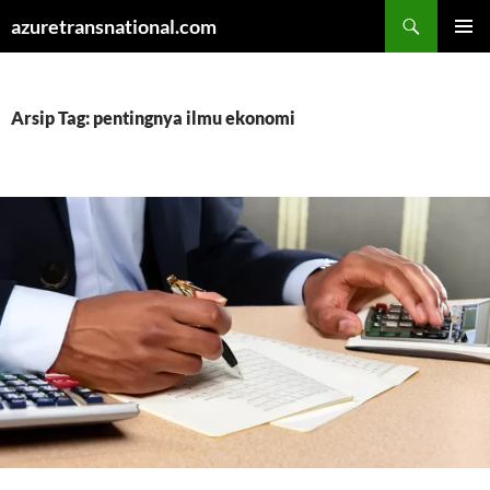
Cari
azuretransnational.com
LANGSUNG
MENU
KE
UTAMA
ISI
Arsip Tag: pentingnya ilmu ekonomi