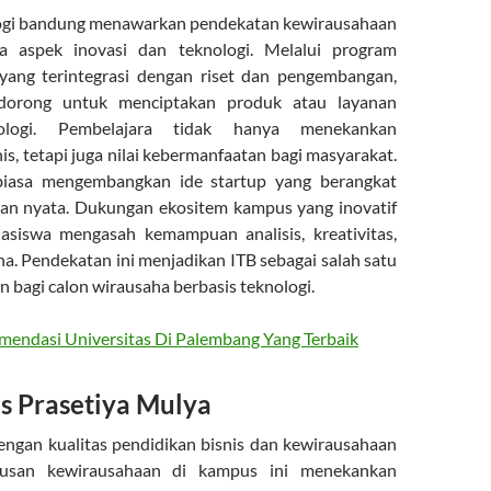
ologi bandung menawarkan pendekatan kewirausahaan
a aspek inovasi dan teknologi. Melalui program
yang terintegrasi dengan riset dan pengembangan,
dorong untuk menciptakan produk atau layanan
nologi. Pembelajara tidak hanya menekankan
s, tetapi juga nilai kebermanfaatan bagi masyarakat.
biasa mengembangkan ide startup yang berangkat
han nyata. Dukungan ekositem kampus yang inovatif
iswa mengasah kemampuan analisis, kreativitas,
. Pendekatan ini menjadikan ITB sebagai salah satu
 bagi calon wirausaha berbasis teknologi.
mendasi Universitas Di Palembang Yang Terbaik
as Prasetiya Mulya
ngan kualitas pendidikan bisnis dan kewirausahaan
rusan kewirausahaan di kampus ini menekankan