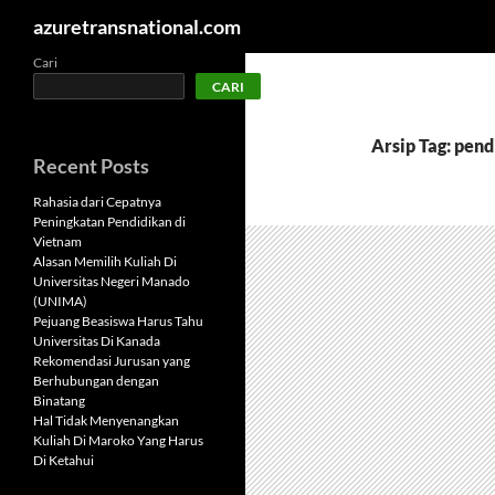
Cari
azuretransnational.com
Cari
CARI
Arsip Tag: pen
Recent Posts
Rahasia dari Cepatnya
Peningkatan Pendidikan di
Vietnam
Alasan Memilih Kuliah Di
Universitas Negeri Manado
(UNIMA)
Pejuang Beasiswa Harus Tahu
Universitas Di Kanada
Rekomendasi Jurusan yang
Berhubungan dengan
Binatang
Hal Tidak Menyenangkan
Kuliah Di Maroko Yang Harus
Di Ketahui