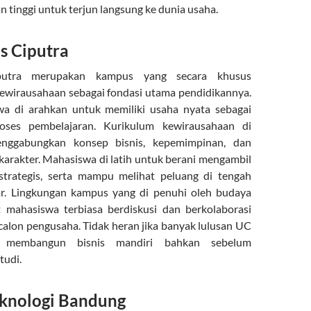
n tinggi untuk terjun langsung ke dunia usaha.
s Ciputra
ciputra merupakan kampus yang secara khusus
wirausahaan sebagai fondasi utama pendidikannya.
wa di arahkan untuk memiliki usaha nyata sebagai
roses pembelajaran. Kurikulum kewirausahaan di
nggabungkan konsep bisnis, kepemimpinan, dan
rakter. Mahasiswa di latih untuk berani mengambil
r strategis, serta mampu melihat peluang di tengah
r. Lingkungan kampus yang di penuhi oleh budaya
 mahasiswa terbiasa berdiskusi dan berkolaborasi
alon pengusaha. Tidak heran jika banyak lulusan UC
l membangun bisnis mandiri bahkan sebelum
tudi.
Teknologi Bandung