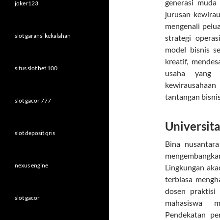
generasi muda 
joker123
jurusan kewir
mengenali pelu
slot garansi kekalahan
strategi opera
model bisnis s
kreatif, mende
situs slot bet 100
usaha yang s
kewirausahaan
tantangan bisni
slot gacor 777
Universit
slot deposit qris
Bina nusantara
mengembangka
nexus engine
Lingkungan aka
terbiasa mengha
dosen praktisi
slot gacor
mahasiswa me
Pendekatan pem