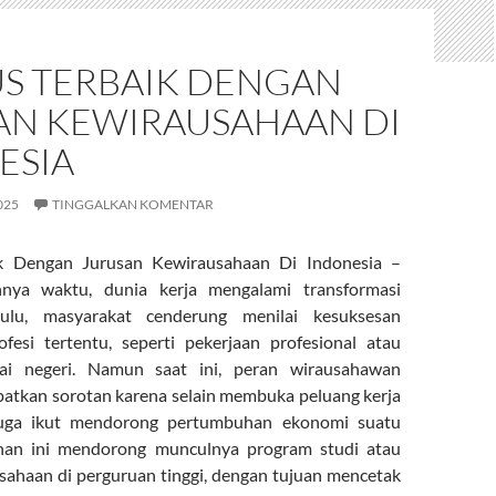
S TERBAIK DENGAN
AN KEWIRAUSAHAAN DI
ESIA
025
TINGGALKAN KOMENTAR
k Dengan Jurusan Kewirausahaan Di Indonesia –
annya waktu, dunia kerja mengalami transformasi
ahulu, masyarakat cenderung menilai kesuksesan
fesi tertentu, seperti pekerjaan profesional atau
ai negeri. Namun saat ini, peran wirausahawan
atkan sorotan karena selain membuka peluang kerja
juga ikut mendorong pertumbuhan ekonomi suatu
han ini mendorong munculnya program studi atau
sahaan di perguruan tinggi, dengan tujuan mencetak