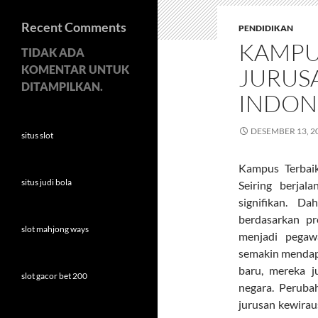
Recent Comments
PENDIDIKAN
KAMPU
TIDAK ADA
KOMENTAR UNTUK
JURUS
DITAMPILKAN.
INDON
DESEMBER 13, 2
situs slot
Kampus Terbai
situs judi bola
Seiring berjal
signifikan. D
berdasarkan pro
slot mahjong ways
menjadi pegaw
semakin mendap
baru, mereka 
slot gacor bet 200
negara. Peruba
jurusan kewirau