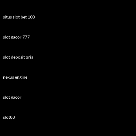
situs slot bet 100
slot gacor 777
slot deposit qris
nexus engine
slot gacor
slot88