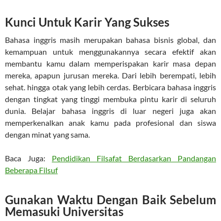
Kunci Untuk Karir Yang Sukses
Bahasa inggris masih merupakan bahasa bisnis global, dan
kemampuan untuk menggunakannya secara efektif akan
membantu kamu dalam memperispakan karir masa depan
mereka, apapun jurusan mereka. Dari lebih berempati, lebih
sehat. hingga otak yang lebih cerdas. Berbicara bahasa inggris
dengan tingkat yang tinggi membuka pintu karir di seluruh
dunia. Belajar bahasa inggris di luar negeri juga akan
memperkenalkan anak kamu pada profesional dan siswa
dengan minat yang sama.
Baca Juga:
Pendidikan Filsafat Berdasarkan Pandangan
Beberapa Filsuf
Gunakan Waktu Dengan Baik Sebelum
Memasuki Universitas