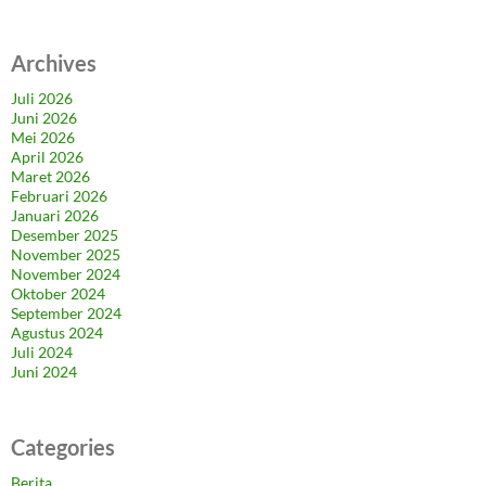
Archives
Juli 2026
Juni 2026
Mei 2026
April 2026
Maret 2026
Februari 2026
Januari 2026
Desember 2025
November 2025
November 2024
Oktober 2024
September 2024
Agustus 2024
Juli 2024
Juni 2024
Categories
Berita