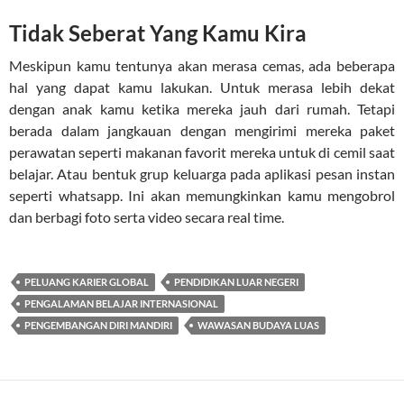
Tidak Seberat Yang Kamu Kira
Meskipun kamu tentunya akan merasa cemas, ada beberapa
hal yang dapat kamu lakukan. Untuk merasa lebih dekat
dengan anak kamu ketika mereka jauh dari rumah. Tetapi
berada dalam jangkauan dengan mengirimi mereka paket
perawatan seperti makanan favorit mereka untuk di cemil saat
belajar. Atau bentuk grup keluarga pada aplikasi pesan instan
seperti whatsapp. Ini akan memungkinkan kamu mengobrol
dan berbagi foto serta video secara real time.
PELUANG KARIER GLOBAL
PENDIDIKAN LUAR NEGERI
PENGALAMAN BELAJAR INTERNASIONAL
PENGEMBANGAN DIRI MANDIRI
WAWASAN BUDAYA LUAS