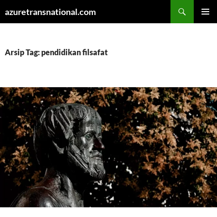
Cari
azuretransnational.com
LANGSUNG
MENU
KE
UTAMA
ISI
Arsip Tag: pendidikan filsafat