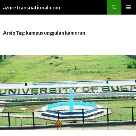
Cari
azuretransnational.com
LANGSUNG
MENU
KE
UTAMA
ISI
Arsip Tag: kampus unggulan kamerun