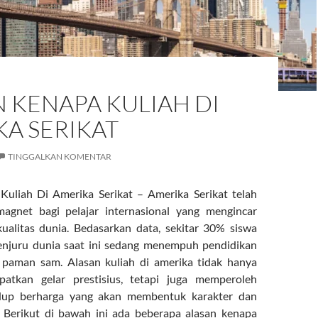
 KENAPA KULIAH DI
A SERIKAT
TINGGALKAN KOMENTAR
Kuliah Di Amerika Serikat – Amerika Serikat telah
agnet bagi pelajar internasional yang mengincar
ualitas dunia. Bedasarkan data, sekitar 30% siswa
penjuru dunia saat ini sedang menempuh pendidikan
i paman sam. Alasan kuliah di amerika tidak hanya
atkan gelar prestisius, tetapi juga memperoleh
dup berharga yang akan membentuk karakter dan
Berikut di bawah ini ada beberapa alasan kenapa