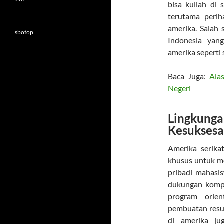
bisa kuliah di
terutama perih
amerika. Salah 
sbotop
Indonesia yan
amerika seperti
Baca Juga:
Ala
Negeri
Lingkun
Kesukses
Amerika serika
khusus untuk 
pribadi mahas
dukungan kompr
program orie
pembuatan resum
di amerika ju