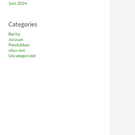
Juni 2024
Categories
Berita
Jurusan
Pendidikan
situs slot
Uncategorized