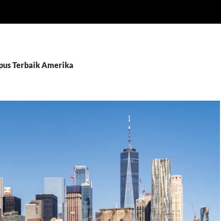
pus Terbaik Amerika