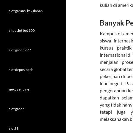
kuliah di amerika
slot garansi kekalahan
Banyak Pe
situs slot bet 100
Kampus di ame
siswa internas
kursus praktik
slot gacor 777
internasional d
menjalani prose
secara global t
slot deposit qris
pekerjaan di pe
luar negeri. P
nexus engine
pengetahuan ke
dapatkan sela
yang tidak han
slot gacor
tetapi juga 
melaksanakan bi
slot88