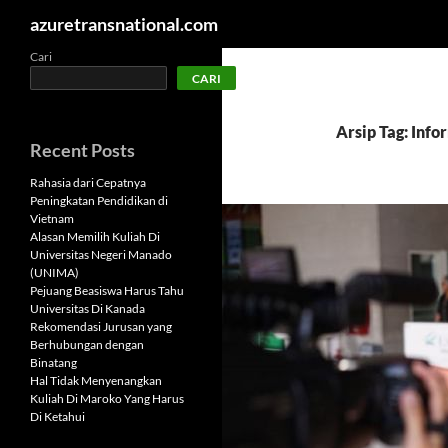
Cari
azuretransnational.com
Cari
CARI
Arsip Tag: Inf
Recent Posts
Rahasia dari Cepatnya
Peningkatan Pendidikan di
Vietnam
Alasan Memilih Kuliah Di
Universitas Negeri Manado
(UNIMA)
Pejuang Beasiswa Harus Tahu
Universitas Di Kanada
Rekomendasi Jurusan yang
Berhubungan dengan
Binatang
Hal Tidak Menyenangkan
Kuliah Di Maroko Yang Harus
Di Ketahui