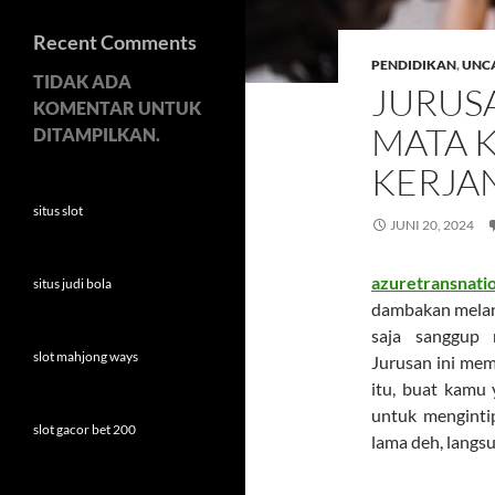
Recent Comments
PENDIDIKAN
,
UNC
TIDAK ADA
JURUS
KOMENTAR UNTUK
MATA 
DITAMPILKAN.
KERJA
situs slot
JUNI 20, 2024
azuretransnati
situs judi bola
dambakan melanj
saja sanggup 
slot mahjong ways
Jurusan ini me
itu, buat kamu 
untuk menginti
slot gacor bet 200
lama deh, langsu