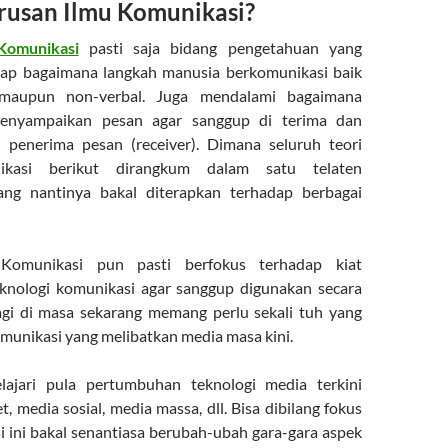
urusan Ilmu Komunikasi?
Komunikasi
pasti saja bidang pengetahuan yang
dap bagaimana langkah manusia berkomunikasi baik
 maupun non-verbal. Juga mendalami bagaimana
menyampaikan pesan agar sanggup di terima dan
h penerima pesan (receiver). Dimana seluruh teori
nikasi berikut dirangkum dalam satu telaten
ng nantinya bakal diterapkan terhadap berbagai
Komunikasi pun pasti berfokus terhadap kiat
knologi komunikasi agar sanggup digunakan secara
agi di masa sekarang memang perlu sekali tuh yang
munikasi yang melibatkan media masa kini.
elajari pula pertumbuhan teknologi media terkini
t, media sosial, media massa, dll. Bisa dibilang fokus
 ini bakal senantiasa berubah-ubah gara-gara aspek