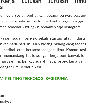
Kerja Lulusan Jurusan Ilmu
si
ik media sosial, perhatikan betapa banyak account
mana sepenuhnya berlomba-lomba agar sanggup
ed semenarik mungkin, andaikan saja Instagram.
kalian sudah banyak sekali startup atau industri
dirikan baru-baru ini. Nah bidang-bidang yang sedang
alu perihal erat bersama dengan Ilmu Komunikasi.
n memandang list lowongan kerja pun banyak loh
 jurusan ini. Berikut adalah list prospek kerja yang
 dengan Ilmu Komunikasi :
AN PENTING TEKNOLOGI BAGI DUNIA
tor
analyst
nner