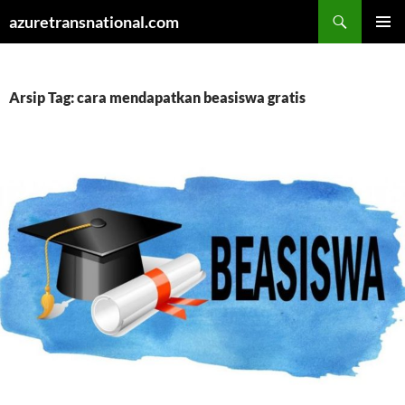
Cari
azuretransnational.com
LANGSUNG
MENU
KE
UTAMA
ISI
Arsip Tag: cara mendapatkan beasiswa gratis